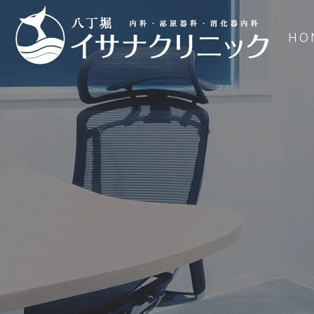
HO
生
活
保
護
法
に
よ
る
指
定
医
療
機
関
の
指
定
に
つ
い
て