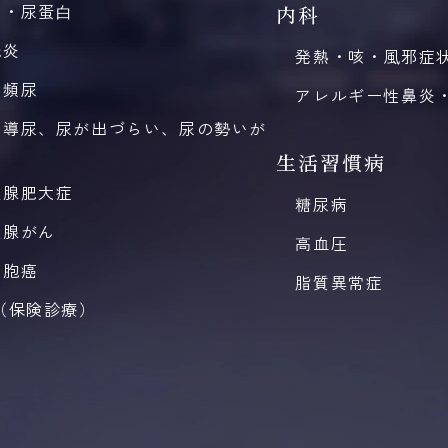
尿・尿蛋⽩
内科
胱炎
発熱・咳・風邪症
間頻尿
アレルギー性鼻炎・V
己導尿、尿が出づらい、尿の勢いが
い
生活習慣病
立腺肥大症
糖尿病
立腺がん
高血圧
細胞癌
脂質異常症
（保険診療）