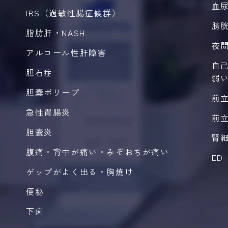
⾎
IBS（過敏性腸症候群）
膀
脂肪肝・NASH
夜
アルコール性肝障害
自
胆石症
弱
胆嚢ポリープ
前
急性胃腸炎
前
胆嚢炎
腎
腹痛・背中が痛い・みぞおちが痛い
ED
ゲップがよく出る・胸焼け
便秘
下痢