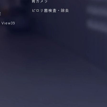
胃カメラ
ピロリ菌検査・除去
状
iew39