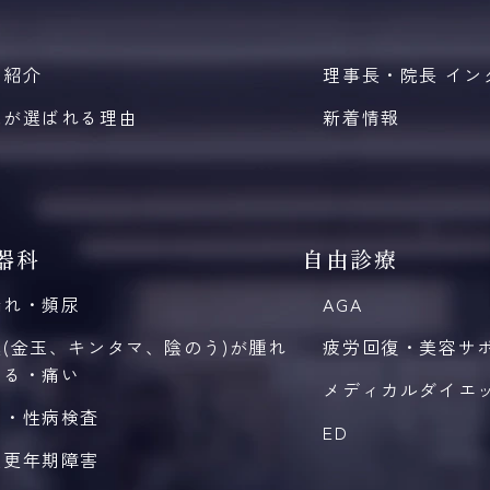
師紹介
理事長・院長 イン
院が選ばれる理由
新着情報
器科
自由診療
漏れ・頻尿
AGA
嚢(金玉、キンタマ、陰のう)が腫れ
疲労回復・美容サ
いる・痛い
メディカルダイエ
病・性病検査
ED
性更年期障害