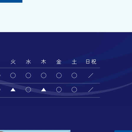
月
火
水
木
金
土
日祝
◯
◯
◯
◯
◯
◯
／
◯
▲
◯
▲
◯
◯
／