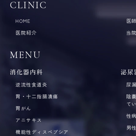
CLINIC
HOME
医
医院紹介
当
MENU
消化器内科
泌尿
逆流性食道炎
尿
胃・十二指腸潰瘍
陰
て
胃がん
性
アニサキス
男
機能性ディスペプシア