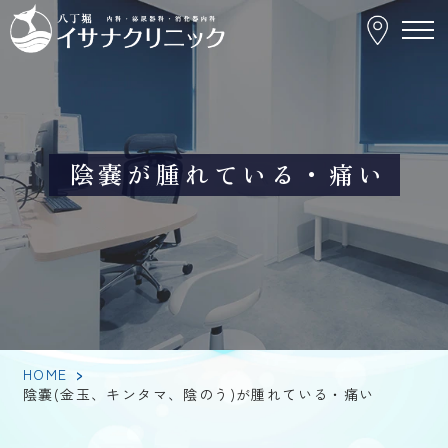
陰
嚢
(金
玉、
キ
ン
タ
マ、
陰
の
陰嚢が腫れている・痛い
う)
が
腫
れ
て
い
る・
痛
い
HOME
>
陰嚢(金玉、キンタマ、陰のう)が腫れている・痛い