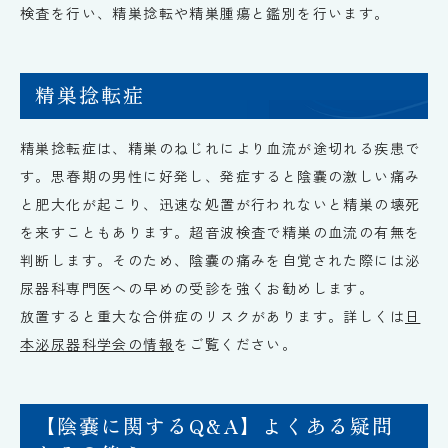
検査を行い、精巣捻転や精巣腫瘍と鑑別を行います。
精巣捻転症
精巣捻転症は、精巣のねじれにより血流が途切れる疾患で
す。思春期の男性に好発し、発症すると陰嚢の激しい痛み
と肥大化が起こり、迅速な処置が行われないと精巣の壊死
を来すこともあります。超音波検査で精巣の血流の有無を
判断します。そのため、陰嚢の痛みを自覚された際には泌
尿器科専門医への早めの受診を強くお勧めします。
放置すると重大な合併症のリスクがあります。詳しくは
日
本泌尿器科学会の情報
をご覧ください。
【陰嚢に関するQ&A】よくある疑問