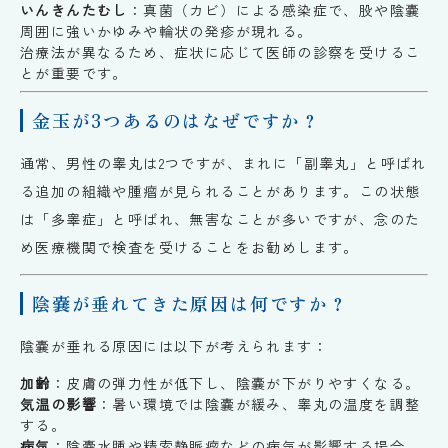
いんきんたむし
：真菌（カビ）による感染症で、股や陰嚢
周囲に強いかゆみや輪状の発疹が現れる。
治療法が異なるため、症状に応じて医師の診察を受けるこ
とが重要です。
金玉が3つあるのはなぜですか？
通常、男性の睾丸は2つですが、まれに「副睾丸」と呼ばれ
る追加の組織や腫瘤が見られることがあります。この状態
は「多睾症」と呼ばれ、無害なことが多いですが、念のた
め医療機関で検査を受けることをお勧めします。
陰嚢が垂れてきた原因は何ですか？
陰嚢が垂れる原因には以下が考えられます：
加齢
：皮膚の弾力性が低下し、陰嚢が下がりやすくなる。
気温の影響
：暑い環境では陰嚢が緩み、睾丸の温度を調整
する。
病気
：陰嚢水腫や精索静脈瘤などの病気が影響する場合