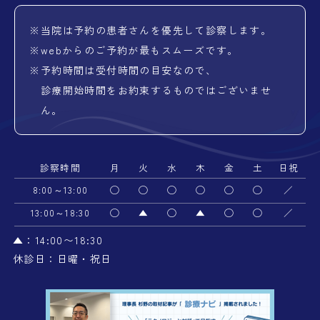
※
当院は予約の患者さんを優先して診察します。
※
webからのご予約が最もスムーズです。
※
予約時間は受付時間の目安なので、
診療開始時間をお約束するものではございませ
ん。
診察時間
月
火
水
木
金
土
日祝
8:00～13:00
◯
◯
◯
◯
◯
◯
／
13:00～18:30
◯
▲
◯
▲
◯
◯
／
▲：14:00〜18:30
休診日：日曜・祝日