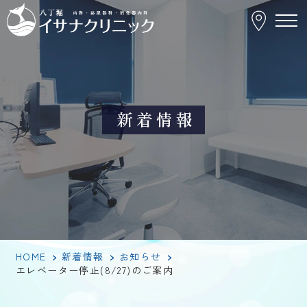
エ
レ
ベ
ー
タ
ー
停
止
(8/27)
の
新着情報
ご
案
内
HOME
>
新着情報
>
お知らせ
>
エレベーター停止(8/27)のご案内