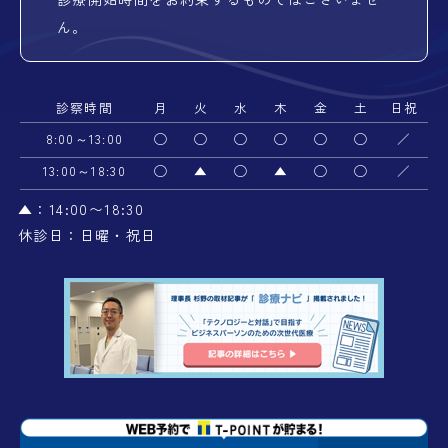
ん。
診察時間
月
火
水
木
金
土
日祝
8:00～13:00
◯
◯
◯
◯
◯
◯
／
13:00～18:30
◯
▲
◯
▲
◯
◯
／
▲：14:00〜18:30
休診日：日曜・祝日