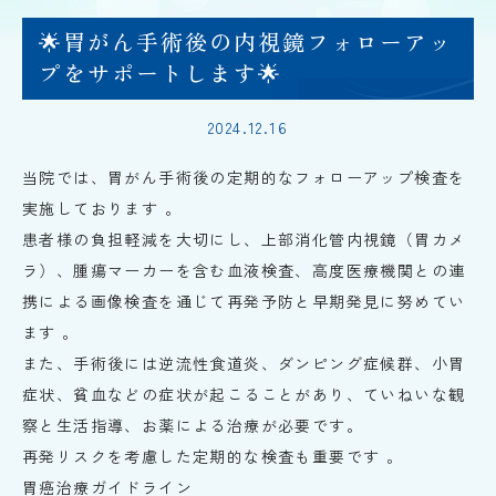
内
科
🌟胃がん手術後の内視鏡フォローアッ
イ
サ
プをサポートします🌟
ナ
ク
リ
ニ
2024.12.16
ッ
ク
当院では、胃がん手術後の定期的なフォローアップ検査を
実施しております
。
患者様の負担軽減を大切にし、上部消化管内視鏡（胃カメ
ラ）
、腫瘍マーカーを含む血液検査
、高度医療機関との連
携による画像検査
を通じて再発予防と早期発見に努めてい
ます
。
また、手術後には逆流性食道炎、ダンピング症候群、小胃
症状、貧血などの症状が起こることがあり
、ていねいな観
察と生活指導
、お薬による治療
が必要です。
再発リスクを考慮した定期的な検査も重要です
。
胃癌治療ガイドライン