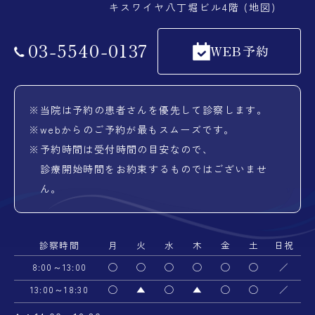
キスワイヤ八丁堀ビル4階 (地図)
03
-
5540
-
0137
WEB予約
※
当院は予約の患者さんを優先して診察します。
※
webからのご予約が最もスムーズです。
※
予約時間は受付時間の目安なので、
診療開始時間をお約束するものではございませ
ん。
診察時間
月
火
水
木
金
土
日祝
8:00～13:00
◯
◯
◯
◯
◯
◯
／
13:00～18:30
◯
▲
◯
▲
◯
◯
／