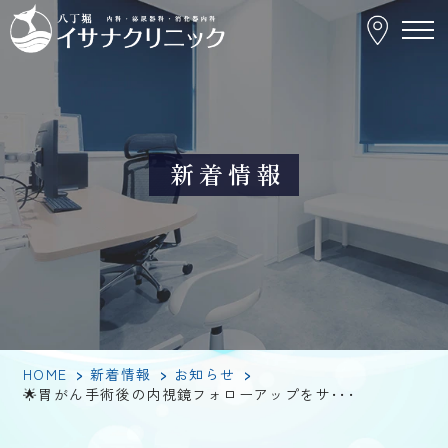
胃
が
ん
手
術
後
の
内
視
鏡
新着情報
フ
ォ
ロ
ー
ア
ッ
プ
｜
八
丁
堀
内
科・
泌
HOME
>
新着情報
>
お知らせ
>
尿
器
🌟胃がん手術後の内視鏡フォローアップをサ･･･
科・
消
化
器